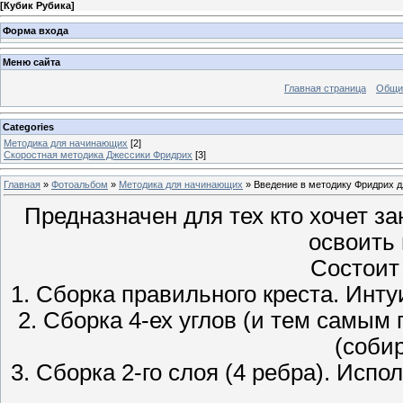
[
Кубик Рубика
]
Форма входа
Меню сайта
Главная страница
Общи
Categories
Методика для начинающих
[2]
Скоростная методика Джессики Фридрих
[3]
Главная
»
Фотоальбом
»
Методика для начинающих
» Введение в методику Фридрих 
Предназначен для тех кто хочет з
освоить
Состоит 
1. Сборка правильного креста. Инту
2. Сборка 4-ех углов (и тем самым 
(собир
3. Сборка 2-го слоя (4 ребра). Испо