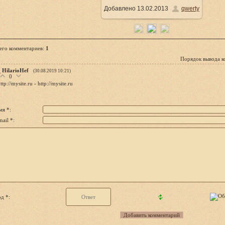
Добавлено
13.02.2013
qwerty
700x962
/ 215.8Kb
его комментариев
:
1
Порядок вывода к
1
HilarioHef
(30.08.2019 10:21)
0
ttp://mysite.ru - http://mysite.ru
мя *:
ail *:
д *: