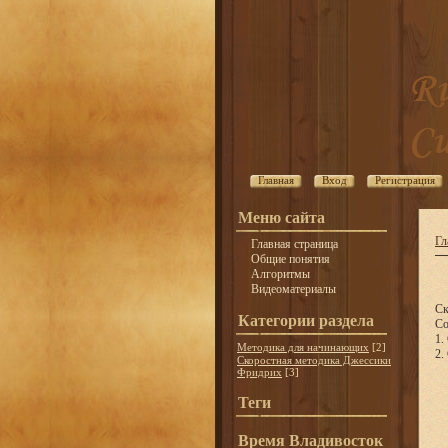
Главная
Вход
Регистрация
Меню сайта
Гл
Главная страница
Общие понятия
Алгоритмы
Видеоматериалы
Ск
Категории раздела
Со
1.
Методика для начинающих
[2]
2.
Скоростная методика Джессики
Фридрих
[3]
Теги
Время Владивосток