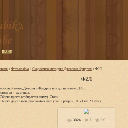
RSS
авная
»
Фотоальбом
»
Скоростная методика Джессики Фридрих
» Ф2Л
Ф2Л
оростной метод Джессики Фридрих или др. название CFOP.
стоит из 4-ех этапов:
 Сборка креста (собирается снизу). Cross
 Сборка двух слоев (сборка 4-ех пар: угол + ребро) F2L - First 2 Layers
3824
1
0.0
В реальном размере