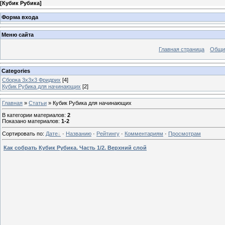
[
Кубик Рубика
]
Форма входа
Меню сайта
Главная страница
Общи
Categories
Сборка 3х3х3 Фридрих
[4]
Кубик Рубика для начинающих
[2]
Главная
»
Статьи
» Кубик Рубика для начинающих
В категории материалов
:
2
Показано материалов
:
1-2
Сортировать по
:
Дате
·
Названию
·
Рейтингу
·
Комментариям
·
Просмотрам
Как собрать Кубик Рубика. Часть 1/2. Верхний слой