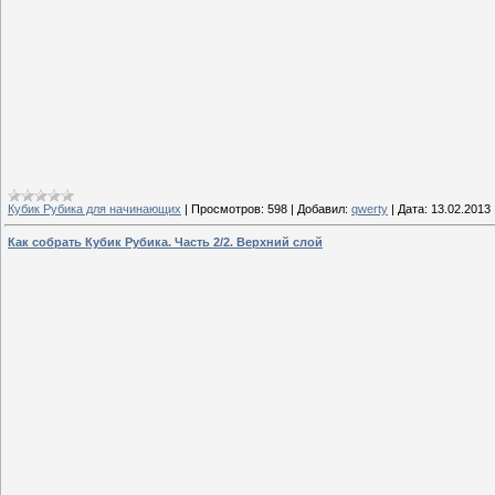
Кубик Рубика для начинающих
|
Просмотров:
598
|
Добавил:
qwerty
|
Дата:
13.02.2013
Как собрать Кубик Рубика. Часть 2/2. Верхний слой