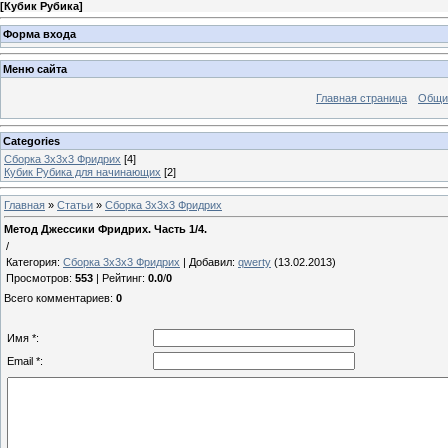
[
Кубик Рубика
]
Форма входа
Меню сайта
Главная страница
Общи
Categories
Сборка 3х3х3 Фридрих
[4]
Кубик Рубика для начинающих
[2]
Главная
»
Статьи
»
Сборка 3х3х3 Фридрих
Метод Джессики Фридрих. Часть 1/4.
/
Категория
:
Сборка 3х3х3 Фридрих
|
Добавил
:
qwerty
(13.02.2013)
Просмотров
:
553
|
Рейтинг
:
0.0
/
0
Всего комментариев
:
0
Имя *:
Email *: